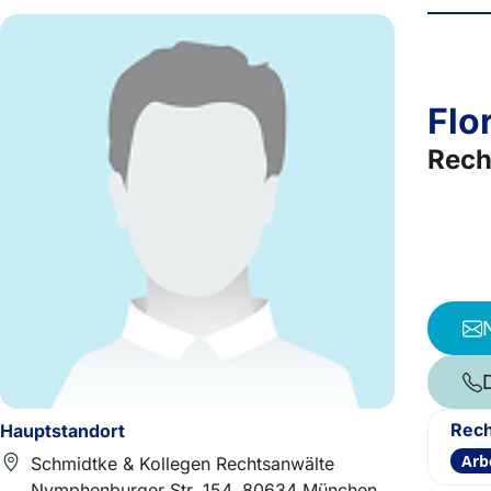
Flo
Rech
Rech
Hauptstandort
Arb
Schmidtke & Kollegen Rechtsanwälte
Nymphenburger Str. 154, 80634 München