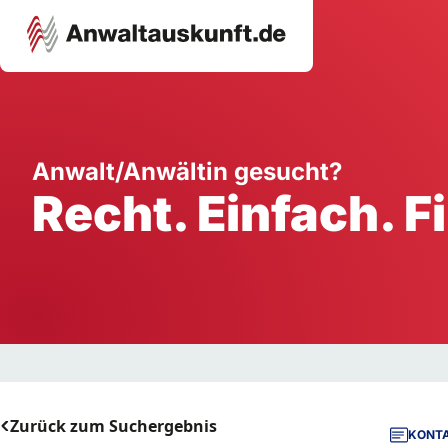
Karriere
Unternehmen
W
Anwalt/Anwältin gesucht?
Recht. Einfach. F
Schule
Handwerk
Ei
Ausbildung
Dienstleistung
Mi
Arbeitsplatz
Gastgewerbe
B
Selbstständigkeit
StartUp
Zurück zum Suchergebnis
KONTA