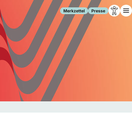
Merkzettel
Presse
Leben
Gesellschaft
Familie
Forschung
Freizeit
Migration
Gesundheit
Polizei
Internet
Kultur
Behörden