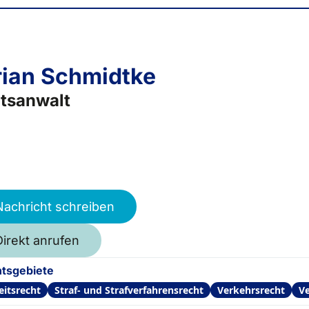
rian Schmidtke
tsanwalt
Nachricht schreiben
Direkt anrufen
tsgebiete
eitsrecht
Straf- und Strafverfahrensrecht
Verkehrsrecht
Ve