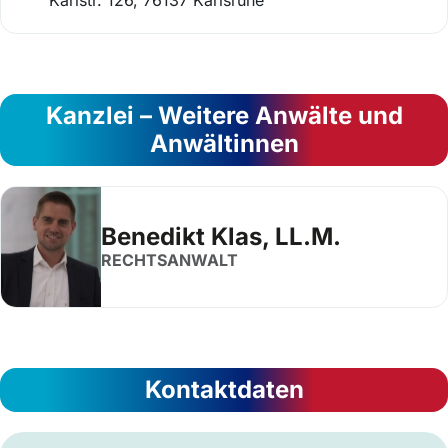
Kanzlei – Weitere Anwälte und
Anwältinnen
Benedikt Klas, LL.M.
RECHTSANWALT
Kontaktdaten