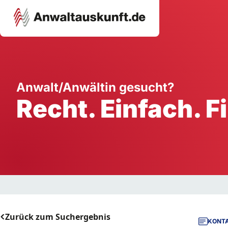
Karriere
Unternehmen
W
Anwalt/Anwältin gesucht?
Recht. Einfach. F
Schule
Handwerk
Ei
Ausbildung
Dienstleistung
Mi
Arbeitsplatz
Gastgewerbe
B
Selbstständigkeit
StartUp
Zurück zum Suchergebnis
KONTA