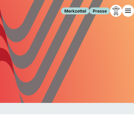
Merkzettel
Presse
Leben
Gesellschaft
Familie
Forschung
Freizeit
Migration
Gesundheit
Polizei
Internet
Kultur
Behörden