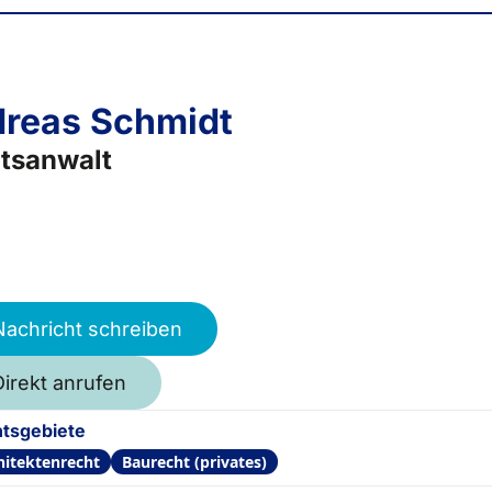
reas Schmidt
tsanwalt
Nachricht schreiben
Direkt anrufen
tsgebiete
hitektenrecht
Baurecht (privates)