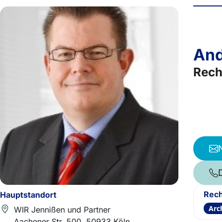
And
Rech
Rech
Hauptstandort
Arc
WIR Jennißen und Partner
Aachener Str. 500, 50933 Köln