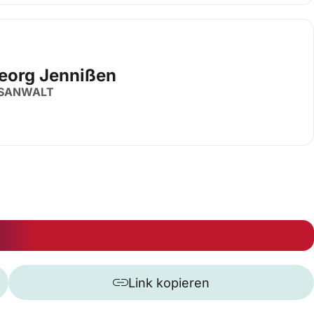
Georg Jennißen
SANWALT
Link kopieren