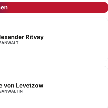
nen
Alexander Ritvay
SANWALT
e von Levetzow
SANWÄLTIN