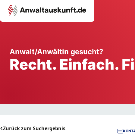
Karriere
Unternehmen
W
Anwalt/Anwältin gesucht?
Recht. Einfach. F
Schule
Handwerk
Ei
Ausbildung
Dienstleistung
Mi
Arbeitsplatz
Gastgewerbe
B
Selbstständigkeit
StartUp
Zurück zum Suchergebnis
KONTA