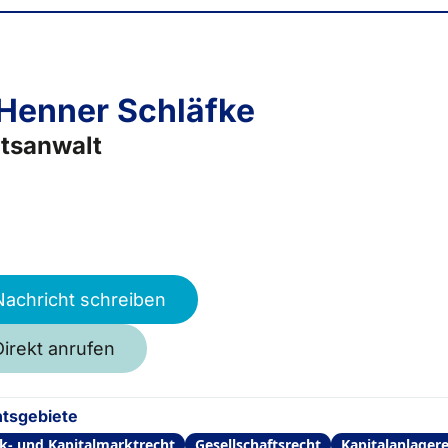
 Henner Schläfke
tsanwalt
Nachricht schreiben
Direkt anrufen
tsgebiete
k- und Kapitalmarktrecht
Gesellschaftsrecht
Kapitalanlager