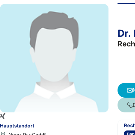
Dr.
Rech
Rech
Hauptstandort
Ban
Noerr PartGmbB