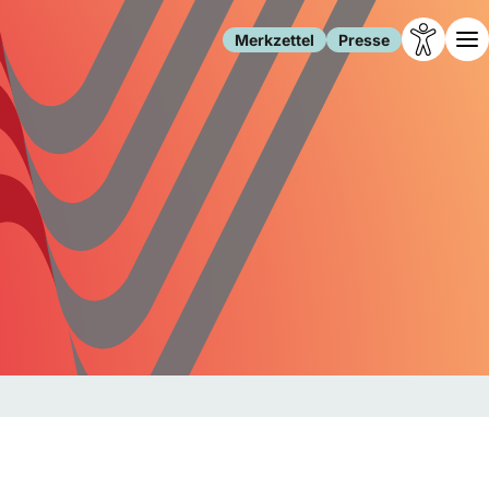
Merkzettel
Presse
Leben
Gesellschaft
Familie
Forschung
Freizeit
Migration
Gesundheit
Polizei
Internet
Kultur
Behörden