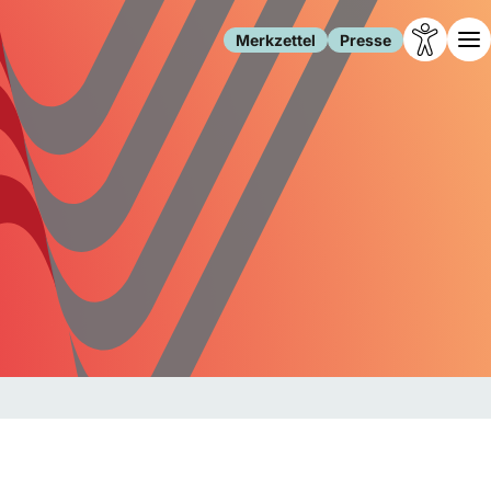
Merkzettel
Presse
Leben
Gesellschaft
Familie
Forschung
Freizeit
Migration
Gesundheit
Polizei
Internet
Kultur
Behörden