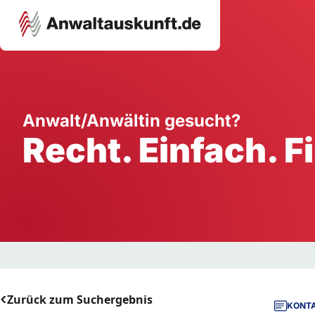
Karriere
Unternehmen
W
Anwalt/Anwältin gesucht?
Recht. Einfach. F
Schule
Handwerk
Ei
Ausbildung
Dienstleistung
Mi
Arbeitsplatz
Gastgewerbe
B
Selbstständigkeit
StartUp
Zurück zum Suchergebnis
KONTA