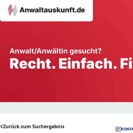
Karriere
Unternehmen
W
Anwalt/Anwältin gesucht?
Recht. Einfach. F
Schule
Handwerk
Ei
Ausbildung
Dienstleistung
Mi
Arbeitsplatz
Gastgewerbe
B
Selbstständigkeit
StartUp
Zurück zum Suchergebnis
KONTA