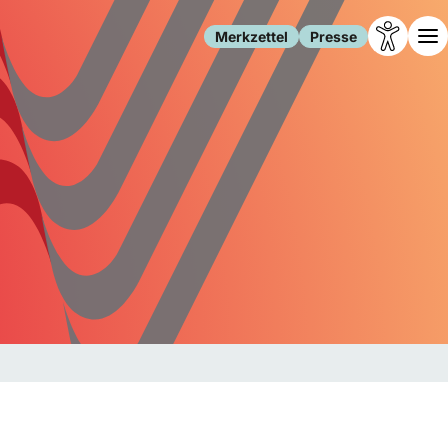
Merkzettel
Presse
Leben
Gesellschaft
Familie
Forschung
Freizeit
Migration
Gesundheit
Polizei
Internet
Kultur
Behörden