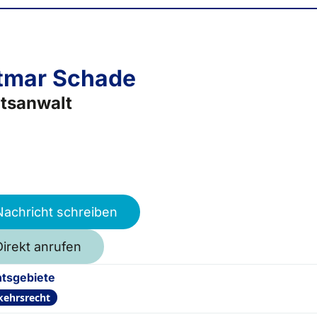
tmar Schade
tsanwalt
Nachricht schreiben
Direkt anrufen
tsgebiete
kehrsrecht