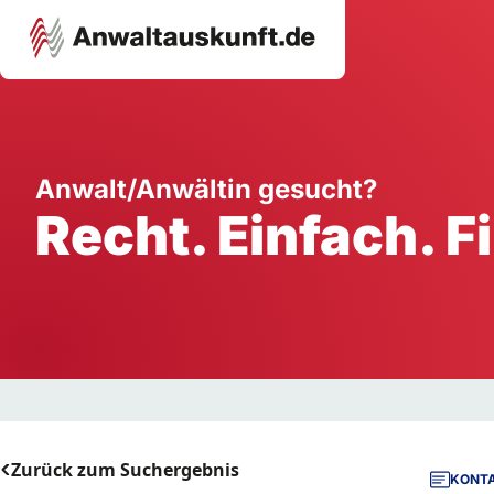
Karriere
Unternehmen
W
Anwalt/Anwältin gesucht?
Recht. Einfach. F
Schule
Handwerk
Ei
Ausbildung
Dienstleistung
Mi
Arbeitsplatz
Gastgewerbe
B
Selbstständigkeit
StartUp
Zurück zum Suchergebnis
KONTA