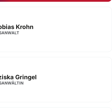
Tobias Krohn
SANWALT
ziska Gringel
SANWÄLTIN