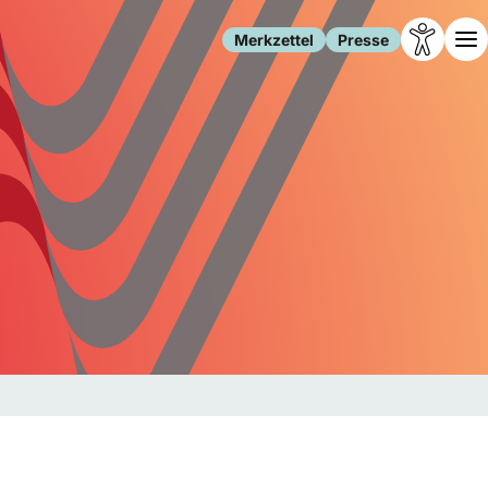
Merkzettel
Presse
Leben
Gesellschaft
Familie
Forschung
Freizeit
Migration
Gesundheit
Polizei
Internet
Kultur
Behörden