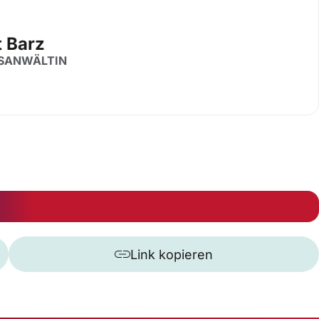
t Barz
SANWÄLTIN
Link kopieren