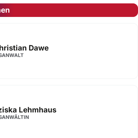
nen
Christian Dawe
SANWALT
ziska Lehmhaus
SANWÄLTIN