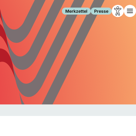
Merkzettel
Presse
Leben
Gesellschaft
Familie
Forschung
Freizeit
Migration
Gesundheit
Polizei
Internet
Kultur
Behörden