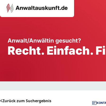
Karriere
Unternehmen
W
Anwalt/Anwältin gesucht?
Recht. Einfach. F
Schule
Handwerk
Ei
Ausbildung
Dienstleistung
Mi
Arbeitsplatz
Gastgewerbe
B
Selbstständigkeit
StartUp
Zurück zum Suchergebnis
KONTA