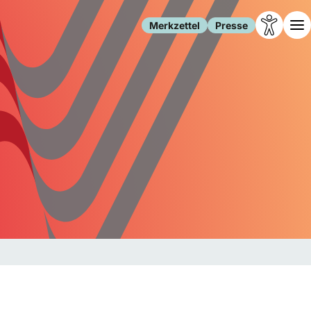
Merkzettel
Presse
Leben
Gesellschaft
Familie
Forschung
Freizeit
Migration
Gesundheit
Polizei
Internet
Kultur
Behörden