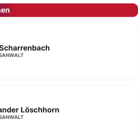
nen
 Scharrenbach
SANWALT
ander Löschhorn
SANWALT