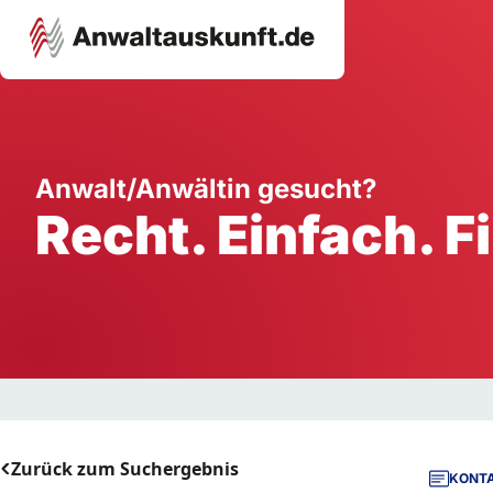
Karriere
Unternehmen
W
Anwalt/Anwältin gesucht?
Recht. Einfach. F
Schule
Handwerk
Ei
Ausbildung
Dienstleistung
Mi
Arbeitsplatz
Gastgewerbe
B
Selbstständigkeit
StartUp
Zurück zum Suchergebnis
KONTA