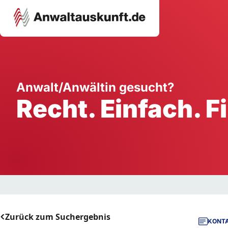
Karriere
Unternehmen
W
Anwalt/Anwältin gesucht?
Recht. Einfach. F
Schule
Handwerk
Ei
Ausbildung
Dienstleistung
Mi
Arbeitsplatz
Gastgewerbe
B
Selbstständigkeit
StartUp
Zurück zum Suchergebnis
KONTA