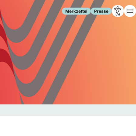
Merkzettel
Presse
Leben
Gesellschaft
Familie
Forschung
Freizeit
Migration
Gesundheit
Polizei
Internet
Kultur
Behörden