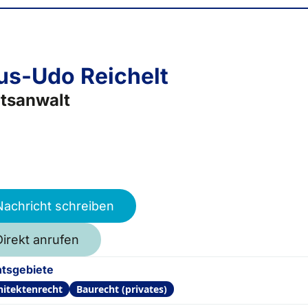
us-Udo Reichelt
tsanwalt
Nachricht schreiben
Direkt anrufen
tsgebiete
hitektenrecht
Baurecht (privates)