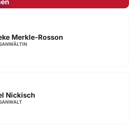
nen
eke Merkle-Rosson
SANWÄLTIN
el Nickisch
SANWALT