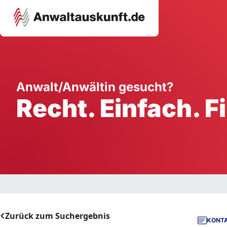
Karriere
Unternehmen
W
Anwalt/Anwältin gesucht?
Recht. Einfach. F
Schule
Handwerk
Ei
Ausbildung
Dienstleistung
Mi
Arbeitsplatz
Gastgewerbe
B
Selbstständigkeit
StartUp
Zurück zum Suchergebnis
KONTA