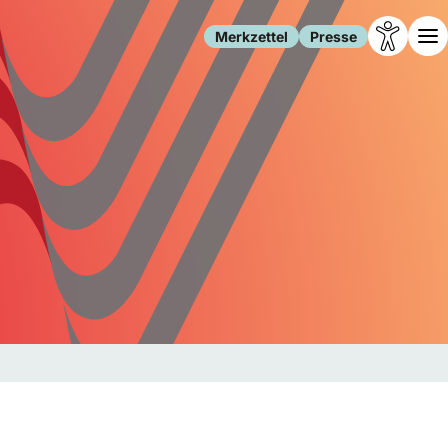
Merkzettel
Presse
Leben
Gesellschaft
Familie
Forschung
Freizeit
Migration
Gesundheit
Polizei
Internet
Kultur
Behörden