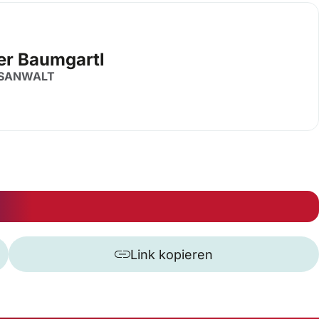
er Baumgartl
SANWALT
Link kopieren