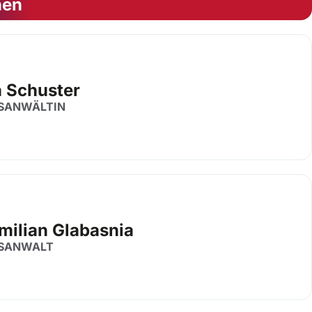
nen
a Schuster
SANWÄLTIN
milian Glabasnia
SANWALT