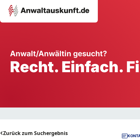
Karriere
Unternehmen
W
Anwalt/Anwältin gesucht?
Recht. Einfach. F
Schule
Handwerk
Ei
Ausbildung
Dienstleistung
Mi
Arbeitsplatz
Gastgewerbe
B
Selbstständigkeit
StartUp
Zurück zum Suchergebnis
KONTA