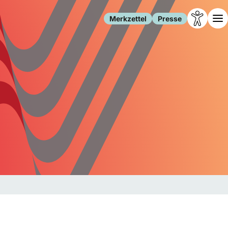
Merkzettel
Presse
Leben
Gesellschaft
Familie
Forschung
Freizeit
Migration
Gesundheit
Polizei
Internet
Kultur
Behörden