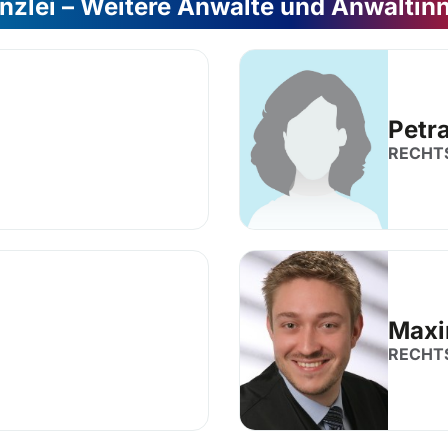
nzlei – Weitere Anwälte und Anwältin
Petr
RECHT
Maxi
RECHT