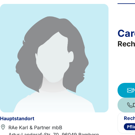
Car
Rech
Rech
Hauptstandort
Pfl
RAe Karl & Partner mbB
Artur-Landgraf-Str. 70, 96049 Bamberg