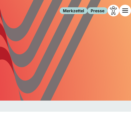
Merkzettel
Presse
Leben
Gesellschaft
Familie
Forschung
Freizeit
Migration
Gesundheit
Polizei
Internet
Kultur
Behörden