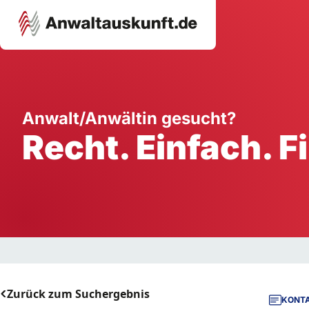
Karriere
Unternehmen
W
Anwalt/Anwältin gesucht?
Recht. Einfach. F
Schule
Handwerk
Ei
Ausbildung
Dienstleistung
Mi
Arbeitsplatz
Gastgewerbe
B
Selbstständigkeit
StartUp
Zurück zum Suchergebnis
KONTA