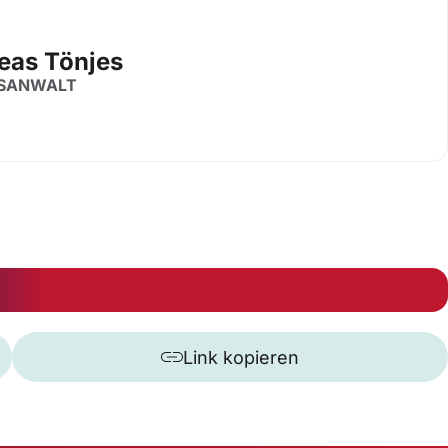
eas Tönjes
SANWALT
Link kopieren