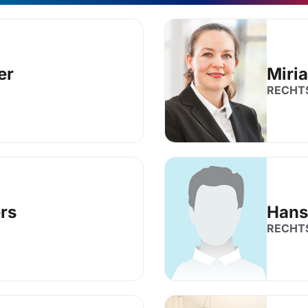
er
Miri
RECHT
ers
Hans
RECHT