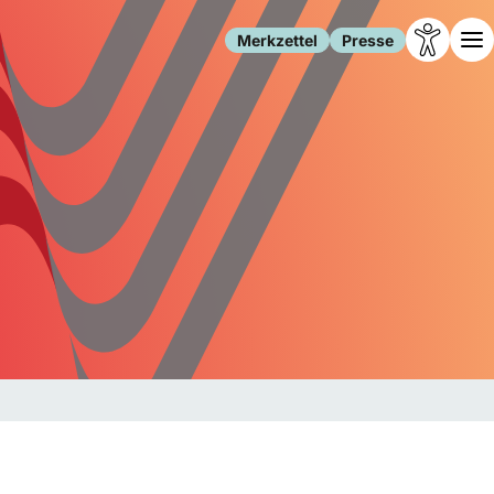
Merkzettel
Presse
Leben
Gesellschaft
Familie
Forschung
Freizeit
Migration
Gesundheit
Polizei
Internet
Kultur
Behörden