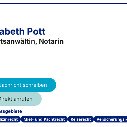
sabeth Pott
tsanwältin, Notarin
Nachricht schreiben
Direkt anrufen
tsgebiete
izinrecht
Miet- und Pachtrecht
Reiserecht
Versicherungsr