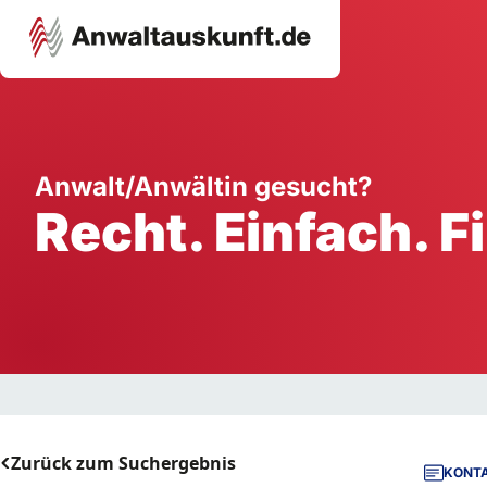
Karriere
Unternehmen
W
Anwalt/Anwältin gesucht?
Recht. Einfach. F
Schule
Handwerk
Ei
Ausbildung
Dienstleistung
Mi
Arbeitsplatz
Gastgewerbe
B
Selbstständigkeit
StartUp
Zurück zum Suchergebnis
KONTA