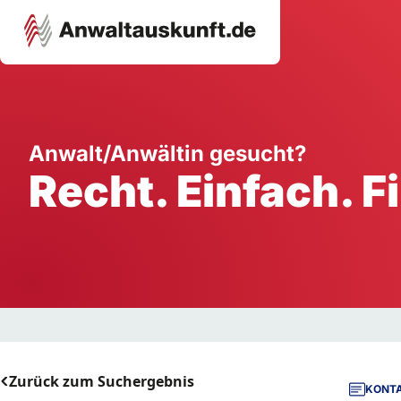
Karriere
Unternehmen
W
Anwalt/Anwältin gesucht?
Recht. Einfach. F
Schule
Handwerk
Ei
Ausbildung
Dienstleistung
Mi
Arbeitsplatz
Gastgewerbe
B
Selbstständigkeit
StartUp
Zurück zum Suchergebnis
KONTA