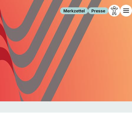
Merkzettel
Presse
Leben
Gesellschaft
Familie
Forschung
Freizeit
Migration
Gesundheit
Polizei
Internet
Kultur
Behörden