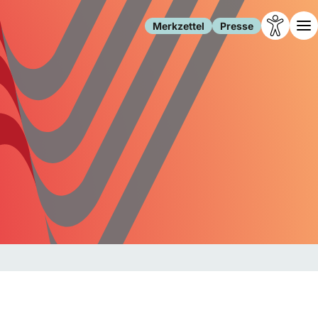
Merkzettel
Presse
Leben
Gesellschaft
Familie
Forschung
Freizeit
Migration
Gesundheit
Polizei
Internet
Kultur
Behörden