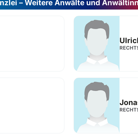
nzlei – Weitere Anwälte und Anwältin
Ulri
RECHT
Jona
RECHT