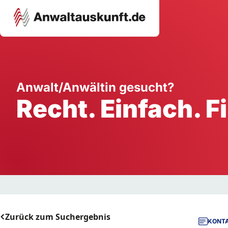
Karriere
Unternehmen
W
Anwalt/Anwältin gesucht?
Recht. Einfach. F
Schule
Handwerk
Ei
Ausbildung
Dienstleistung
Mi
Arbeitsplatz
Gastgewerbe
B
Selbstständigkeit
StartUp
Zurück zum Suchergebnis
KONTA