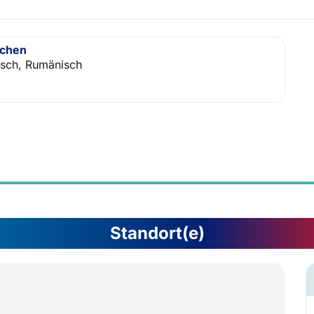
achen
isch, Rumänisch
Standort(e)