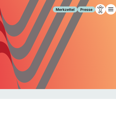
Merkzettel
Presse
Leben
Gesellschaft
Familie
Forschung
Freizeit
Migration
Gesundheit
Polizei
Internet
Kultur
Behörden