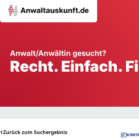
Karriere
Unternehmen
W
Anwalt/Anwältin gesucht?
Recht. Einfach. F
Schule
Handwerk
Ei
Ausbildung
Dienstleistung
Mi
Arbeitsplatz
Gastgewerbe
B
Selbstständigkeit
StartUp
Zurück zum Suchergebnis
KONTA