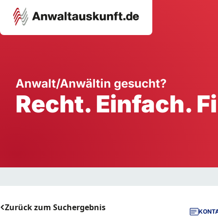
Karriere
Unternehmen
W
Anwalt/Anwältin gesucht?
Recht. Einfach. F
Schule
Handwerk
Ei
Ausbildung
Dienstleistung
Mi
Arbeitsplatz
Gastgewerbe
B
Selbstständigkeit
StartUp
Zurück zum Suchergebnis
KONTA