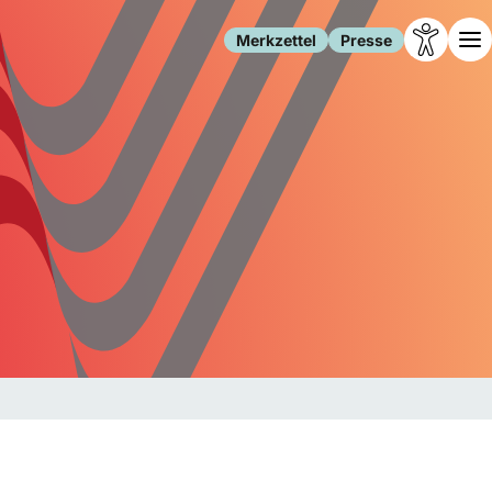
Merkzettel
Presse
Leben
Gesellschaft
Familie
Forschung
Freizeit
Migration
Gesundheit
Polizei
Internet
Kultur
Behörden