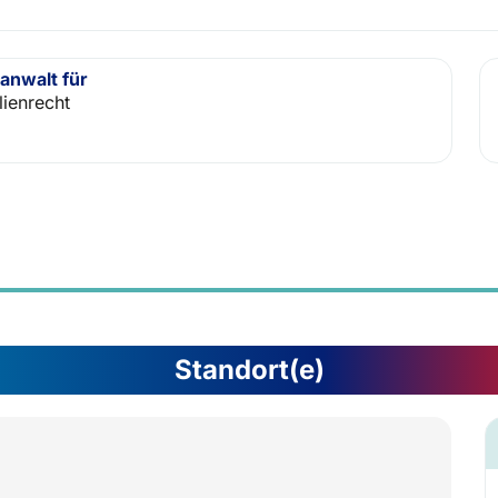
anwalt für
lienrecht
Standort(e)