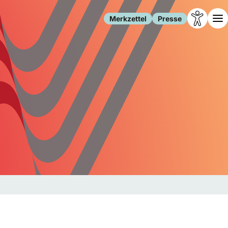
Merkzettel
Presse
Leben
Gesellschaft
Familie
Forschung
Freizeit
Migration
Gesundheit
Polizei
Internet
Kultur
Behörden