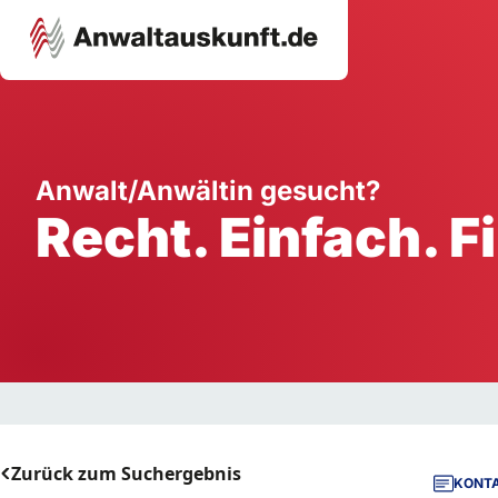
Karriere
Unternehmen
W
Anwalt/Anwältin gesucht?
Recht. Einfach. F
Schule
Handwerk
Ei
Ausbildung
Dienstleistung
Mi
Arbeitsplatz
Gastgewerbe
B
Selbstständigkeit
StartUp
Zurück zum Suchergebnis
KONTA