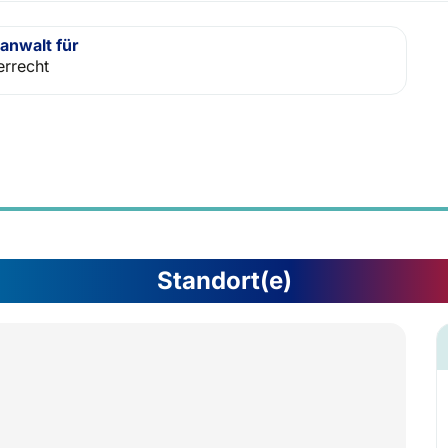
anwalt für
errecht
Standort(e)