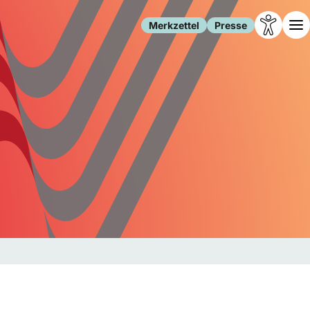
Merkzettel
Presse
Leben
Gesellschaft
Familie
Forschung
Freizeit
Migration
Gesundheit
Polizei
Internet
Kultur
Behörden