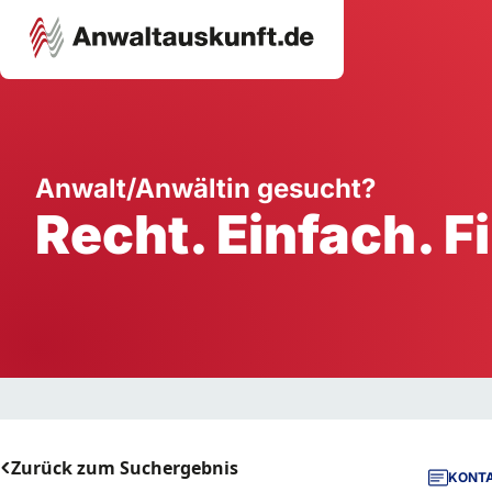
Karriere
Unternehmen
W
Anwalt/Anwältin gesucht?
Recht. Einfach. F
Schule
Handwerk
Ei
Ausbildung
Dienstleistung
Mi
Arbeitsplatz
Gastgewerbe
B
Selbstständigkeit
StartUp
Zurück zum Suchergebnis
KONTA