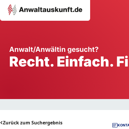
Karriere
Unternehmen
W
Anwalt/Anwältin gesucht?
Recht. Einfach. F
Schule
Handwerk
Ei
Ausbildung
Dienstleistung
Mi
Arbeitsplatz
Gastgewerbe
B
Selbstständigkeit
StartUp
Zurück zum Suchergebnis
KONTA