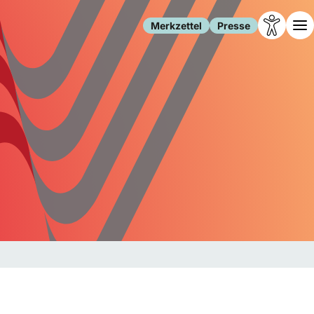
Merkzettel
Presse
Leben
Gesellschaft
Familie
Forschung
Freizeit
Migration
Gesundheit
Polizei
Internet
Kultur
Behörden