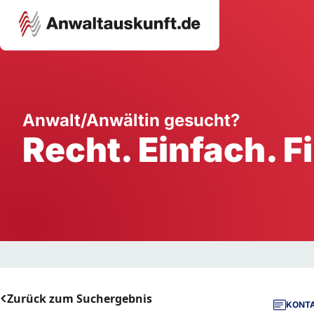
Karriere
Unternehmen
W
Anwalt/Anwältin gesucht?
Recht. Einfach. F
Schule
Handwerk
Ei
Ausbildung
Dienstleistung
Mi
Arbeitsplatz
Gastgewerbe
B
Selbstständigkeit
StartUp
Zurück zum Suchergebnis
KONTA