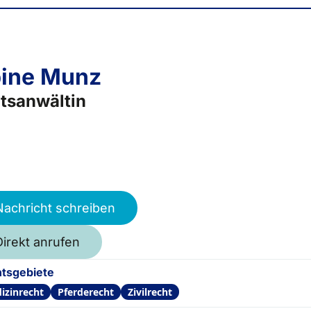
ine Munz
tsanwältin
Nachricht schreiben
Direkt anrufen
tsgebiete
izinrecht
Pferderecht
Zivilrecht