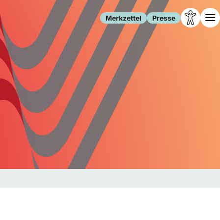
Merkzettel
Presse
Leben
Gesellschaft
Familie
Forschung
Freizeit
Migration
Gesundheit
Polizei
Internet
Kultur
Behörden