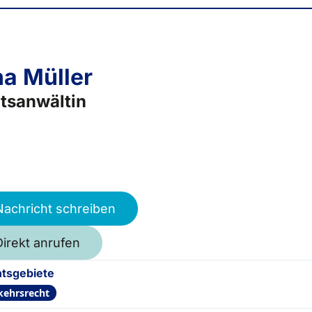
a Müller
tsanwältin
Nachricht schreiben
Direkt anrufen
tsgebiete
kehrsrecht