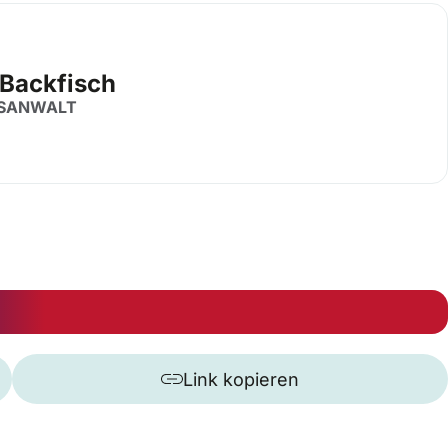
 Backfisch
SANWALT
Link kopieren