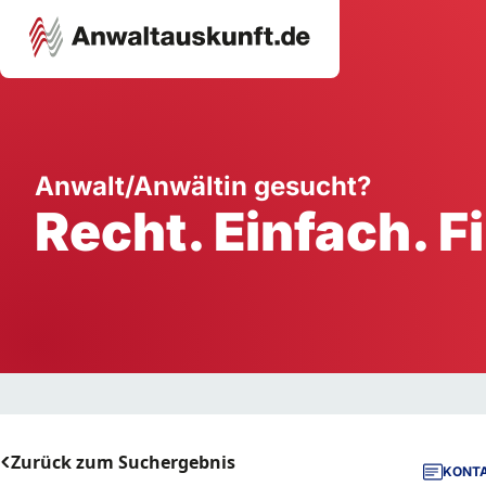
Karriere
Unternehmen
W
Anwalt/Anwältin gesucht?
Recht. Einfach. F
Schule
Handwerk
Ei
Ausbildung
Dienstleistung
Mi
Arbeitsplatz
Gastgewerbe
B
Selbstständigkeit
StartUp
Zurück zum Suchergebnis
KONTA