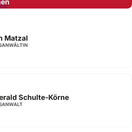
nen
h Matzal
SANWÄLTIN
Gerald Schulte-Körne
SANWALT