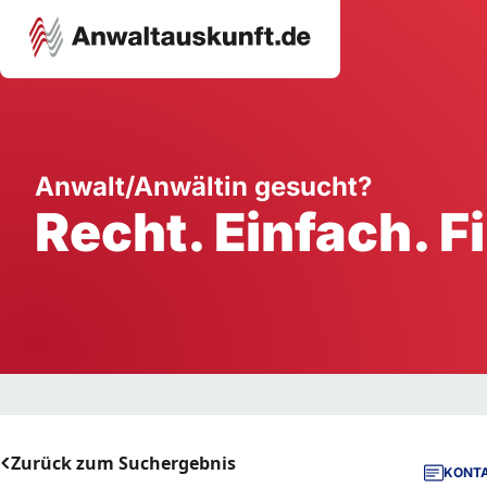
Karriere
Unternehmen
W
Anwalt/Anwältin gesucht?
Recht. Einfach. F
Schule
Handwerk
Ei
Ausbildung
Dienstleistung
Mi
Arbeitsplatz
Gastgewerbe
B
Selbstständigkeit
StartUp
Zurück zum Suchergebnis
KONTA