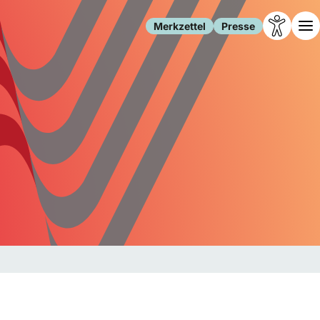
Merkzettel
Presse
Leben
Gesellschaft
Familie
Forschung
Freizeit
Migration
Gesundheit
Polizei
Internet
Kultur
Behörden