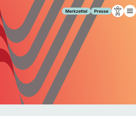
Merkzettel
Presse
Leben
Gesellschaft
Familie
Forschung
Freizeit
Migration
Gesundheit
Polizei
Internet
Kultur
Behörden