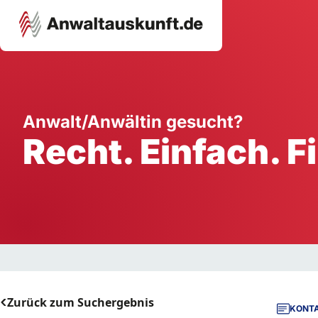
Karriere
Unternehmen
W
Anwalt/Anwältin gesucht?
Recht. Einfach. F
Schule
Handwerk
Ei
Ausbildung
Dienstleistung
Mi
Arbeitsplatz
Gastgewerbe
B
Selbstständigkeit
StartUp
Zurück zum Suchergebnis
KONTA