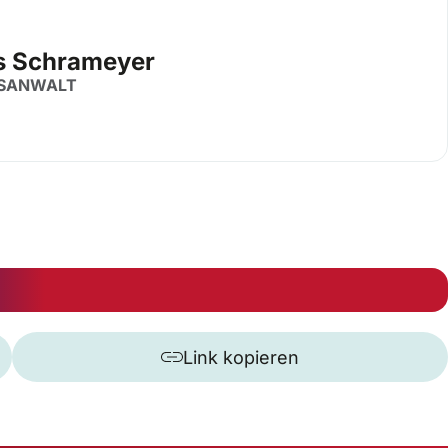
s Schrameyer
SANWALT
Link kopieren