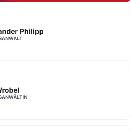
ander Philipp
SANWALT
Wrobel
SANWÄLTIN