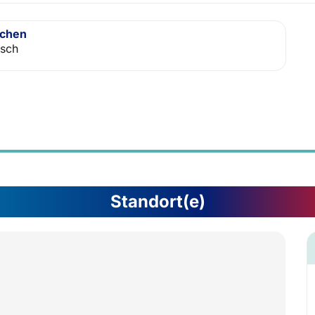
achen
isch
Standort(e)