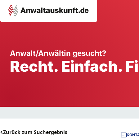
Karriere
Unternehmen
W
Anwalt/Anwältin gesucht?
Recht. Einfach. F
Schule
Handwerk
Ei
Ausbildung
Dienstleistung
Mi
Arbeitsplatz
Gastgewerbe
B
Selbstständigkeit
StartUp
Zurück zum Suchergebnis
KONTA