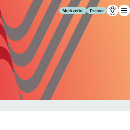
Merkzettel
Presse
Leben
Gesellschaft
Familie
Forschung
Freizeit
Migration
Gesundheit
Polizei
Internet
Kultur
Behörden