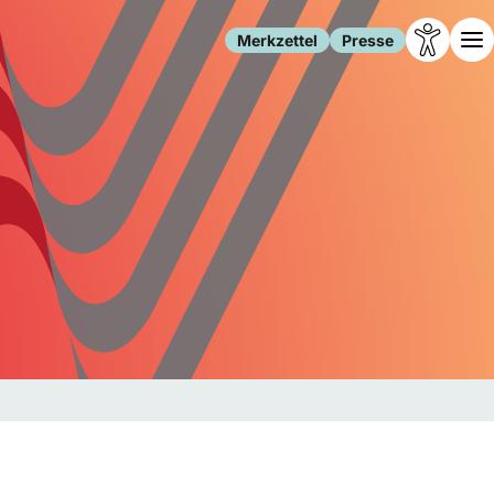
Merkzettel
Presse
Leben
Gesellschaft
Familie
Forschung
Freizeit
Migration
Gesundheit
Polizei
Internet
Kultur
Behörden