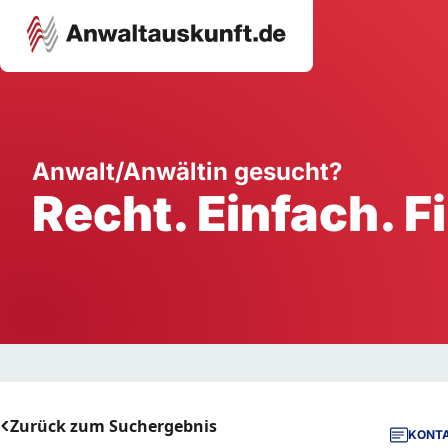
Karriere
Unternehmen
W
Anwalt/Anwältin gesucht?
Recht. Einfach. F
Schule
Handwerk
Ei
Ausbildung
Dienstleistung
Mi
Arbeitsplatz
Gastgewerbe
B
Selbstständigkeit
StartUp
Zurück zum Suchergebnis
KONTA