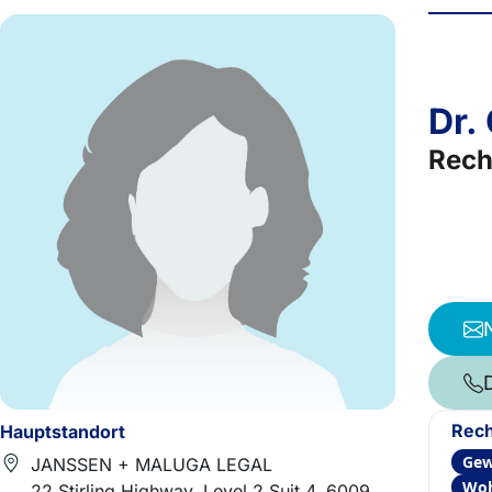
Dr.
Rech
Rech
Hauptstandort
Gew
JANSSEN + MALUGA LEGAL
Woh
22 Stirling Highway, Level 2 Suit 4, 6009