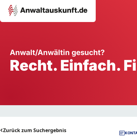
Karriere
Unternehmen
W
Anwalt/Anwältin gesucht?
Recht. Einfach. F
Schule
Handwerk
Ei
Ausbildung
Dienstleistung
Mi
Arbeitsplatz
Gastgewerbe
B
Selbstständigkeit
StartUp
Zurück zum Suchergebnis
KONTA