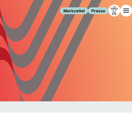
Merkzettel
Presse
Leben
Gesellschaft
Familie
Forschung
Freizeit
Migration
Gesundheit
Polizei
Internet
Kultur
Behörden