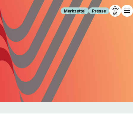
Merkzettel
Presse
Leben
Gesellschaft
Familie
Forschung
Freizeit
Migration
Gesundheit
Polizei
Internet
Kultur
Behörden