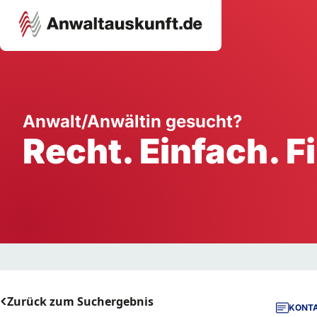
Karriere
Unternehmen
W
Anwalt/Anwältin gesucht?
Recht. Einfach. F
Schule
Handwerk
Ei
Ausbildung
Dienstleistung
Mi
Arbeitsplatz
Gastgewerbe
B
Selbstständigkeit
StartUp
Zurück zum Suchergebnis
KONTA