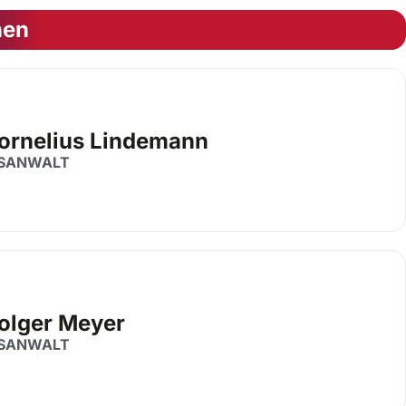
nen
Cornelius Lindemann
SANWALT
Holger Meyer
SANWALT