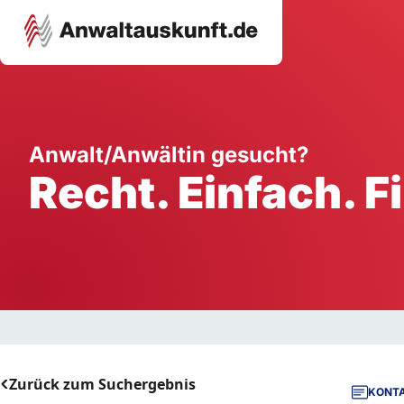
Karriere
Unternehmen
W
Anwalt/Anwältin gesucht?
Recht. Einfach. F
Schule
Handwerk
Ei
Ausbildung
Dienstleistung
Mi
Arbeitsplatz
Gastgewerbe
B
Selbstständigkeit
StartUp
Zurück zum Suchergebnis
KONTA