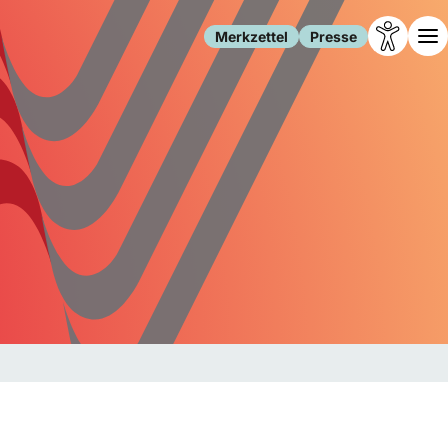
Merkzettel
Presse
Leben
Gesellschaft
Familie
Forschung
Freizeit
Migration
Gesundheit
Polizei
Internet
Kultur
Behörden