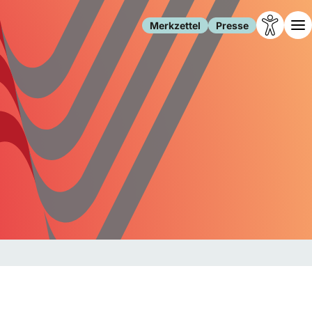
Merkzettel
Presse
Leben
Gesellschaft
Familie
Forschung
Freizeit
Migration
Gesundheit
Polizei
Internet
Kultur
Behörden