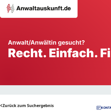
Karriere
Unternehmen
W
Anwalt/Anwältin gesucht?
Recht. Einfach. F
Schule
Handwerk
Ei
Ausbildung
Dienstleistung
Mi
Arbeitsplatz
Gastgewerbe
B
Selbstständigkeit
StartUp
Zurück zum Suchergebnis
KONTA