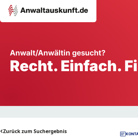
Karriere
Unternehmen
W
Anwalt/Anwältin gesucht?
Recht. Einfach. F
Schule
Handwerk
Ei
Ausbildung
Dienstleistung
Mi
Arbeitsplatz
Gastgewerbe
B
Selbstständigkeit
StartUp
Zurück zum Suchergebnis
KONTA