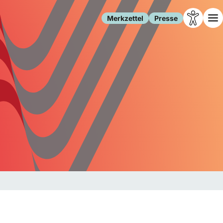
Merkzettel
Presse
Leben
Gesellschaft
Familie
Forschung
Freizeit
Migration
Gesundheit
Polizei
Internet
Kultur
Behörden