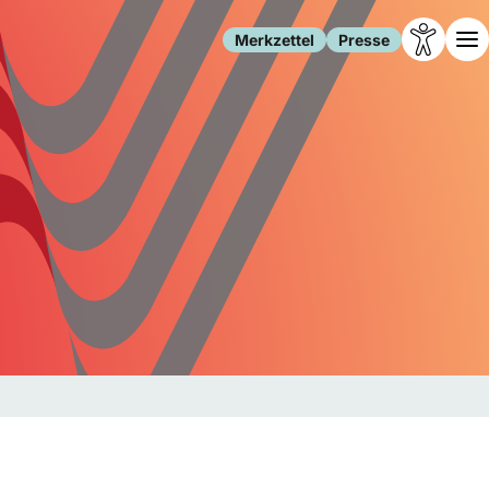
Merkzettel
Presse
Leben
Gesellschaft
Familie
Forschung
Freizeit
Migration
Gesundheit
Polizei
Internet
Kultur
Behörden