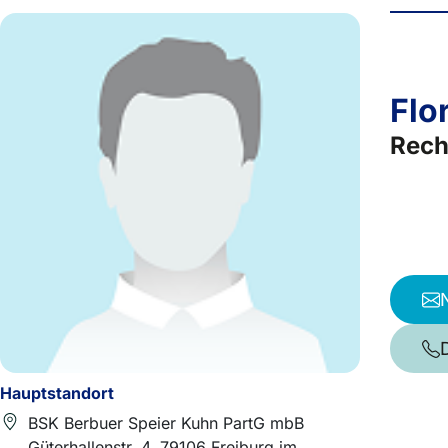
Flo
Rech
Hauptstandort
BSK Berbuer Speier Kuhn PartG mbB
Güterhallenstr. 4, 79106 Freiburg im