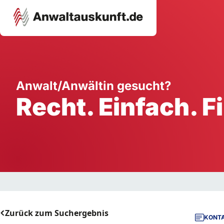
Karriere
Unternehmen
W
Anwalt/Anwältin gesucht?
Recht. Einfach. F
Schule
Handwerk
Ei
Ausbildung
Dienstleistung
Mi
Arbeitsplatz
Gastgewerbe
B
Selbstständigkeit
StartUp
Zurück zum Suchergebnis
KONTA