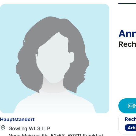
Ann
Rech
Rech
Hauptstandort
Arb
Gowling WLG LLP
Neue Mainzer Str. 52-58, 60311 Frankfurt