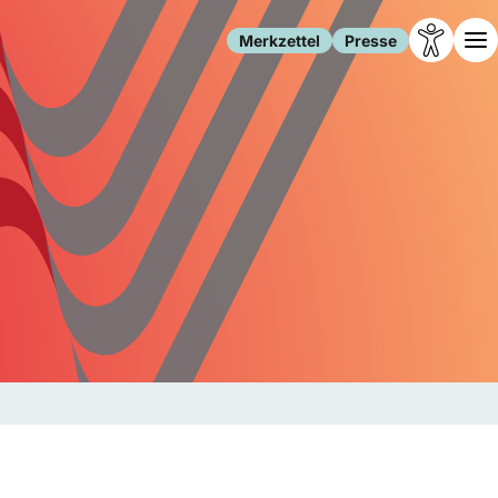
Merkzettel
Presse
Leben
Gesellschaft
Familie
Forschung
Freizeit
Migration
Gesundheit
Polizei
Internet
Kultur
Behörden