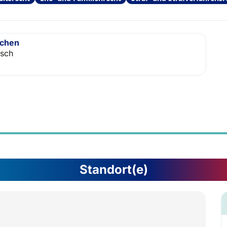
achen
isch
Standort(e)