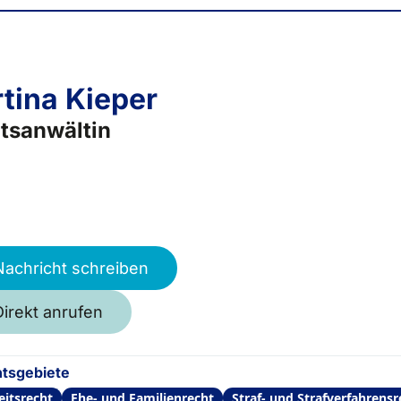
tina Kieper
tsanwältin
Nachricht schreiben
Direkt anrufen
tsgebiete
eitsrecht
Ehe- und Familienrecht
Straf- und Strafverfahrensr