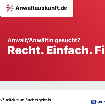
Karriere
Unternehmen
W
Anwalt/Anwältin gesucht?
Recht. Einfach. F
Schule
Handwerk
Ei
Ausbildung
Dienstleistung
Mi
Arbeitsplatz
Gastgewerbe
B
Selbstständigkeit
StartUp
Zurück zum Suchergebnis
KONTA