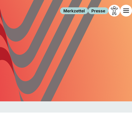
Merkzettel
Presse
Leben
Gesellschaft
Familie
Forschung
Freizeit
Migration
Gesundheit
Polizei
Internet
Kultur
Behörden