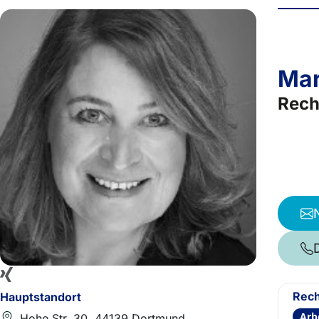
Mar
Rech
Rech
Hauptstandort
Arb
Hohe Str. 30, 44139 Dortmund