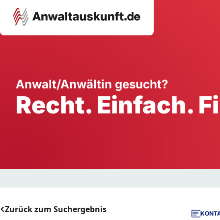
Karriere
Unternehmen
W
Anwalt/Anwältin gesucht?
Recht. Einfach. F
Schule
Handwerk
Ei
Ausbildung
Dienstleistung
Mi
Arbeitsplatz
Gastgewerbe
B
Selbstständigkeit
StartUp
Zurück zum Suchergebnis
KONTA