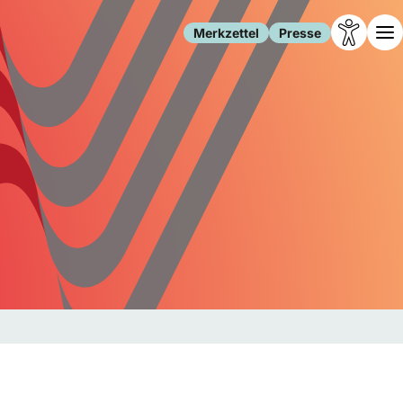
Merkzettel
Presse
Leben
Gesellschaft
Familie
Forschung
Freizeit
Migration
Gesundheit
Polizei
Internet
Kultur
Behörden