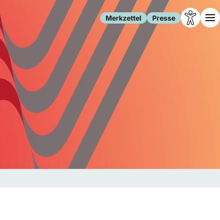
Merkzettel
Presse
Leben
Gesellschaft
Familie
Forschung
Freizeit
Migration
Gesundheit
Polizei
Internet
Kultur
Behörden