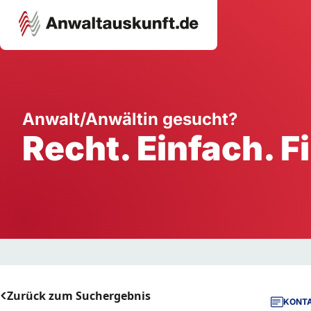
Karriere
Unternehmen
W
Anwalt/Anwältin gesucht?
Recht. Einfach. F
Schule
Handwerk
Ei
Ausbildung
Dienstleistung
Mi
Arbeitsplatz
Gastgewerbe
B
Selbstständigkeit
StartUp
Zurück zum Suchergebnis
KONTA