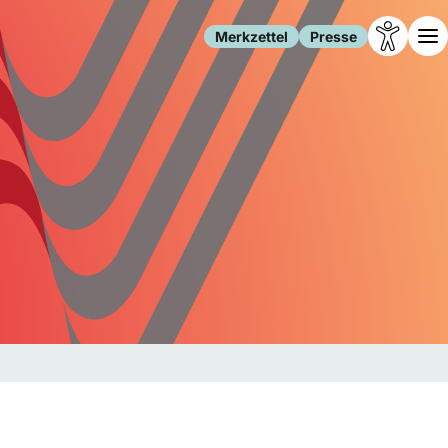
Merkzettel
Presse
Leben
Gesellschaft
Familie
Forschung
Freizeit
Migration
Gesundheit
Polizei
Internet
Kultur
Behörden