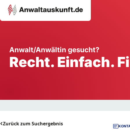
Karriere
Unternehmen
W
Anwalt/Anwältin gesucht?
Recht. Einfach. F
Schule
Handwerk
Ei
Ausbildung
Dienstleistung
Mi
Arbeitsplatz
Gastgewerbe
B
Selbstständigkeit
StartUp
Zurück zum Suchergebnis
KONTA