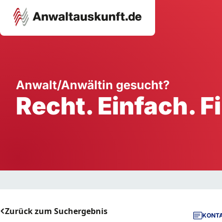
Karriere
Unternehmen
W
Anwalt/Anwältin gesucht?
Recht. Einfach. F
Schule
Handwerk
Ei
Ausbildung
Dienstleistung
Mi
Arbeitsplatz
Gastgewerbe
B
Selbstständigkeit
StartUp
Zurück zum Suchergebnis
KONTA