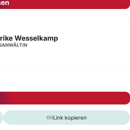
nen
erike Wesselkamp
SANWÄLTIN
Link kopieren