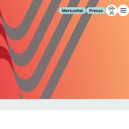
Merkzettel
Presse
Leben
Gesellschaft
Familie
Forschung
Freizeit
Migration
Gesundheit
Polizei
Internet
Kultur
Behörden