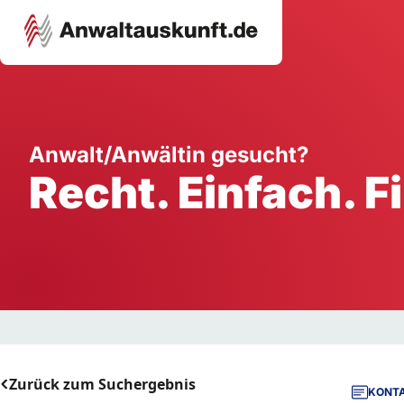
Karriere
Unternehmen
W
Anwalt/Anwältin gesucht?
Recht. Einfach. F
Schule
Handwerk
Ei
Ausbildung
Dienstleistung
Mi
Arbeitsplatz
Gastgewerbe
B
Selbstständigkeit
StartUp
Zurück zum Suchergebnis
KONTA