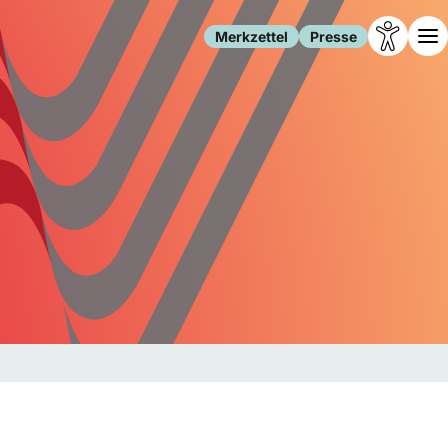
Merkzettel
Presse
Leben
Gesellschaft
Familie
Forschung
Freizeit
Migration
Gesundheit
Polizei
Internet
Kultur
Behörden