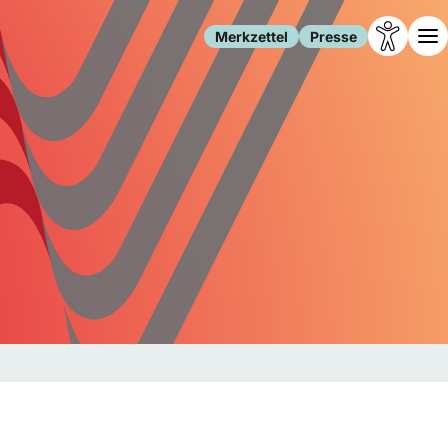
Merkzettel
Presse
Leben
Gesellschaft
Familie
Forschung
Freizeit
Migration
Gesundheit
Polizei
Internet
Kultur
Behörden