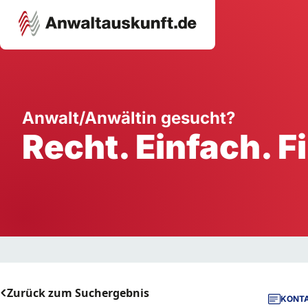
Karriere
Unternehmen
W
Anwalt/Anwältin gesucht?
Recht. Einfach. F
Schule
Handwerk
Ei
Ausbildung
Dienstleistung
Mi
Arbeitsplatz
Gastgewerbe
B
Selbstständigkeit
StartUp
Zurück zum Suchergebnis
KONTA