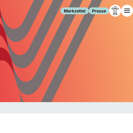
Merkzettel
Presse
Leben
Gesellschaft
Familie
Forschung
Freizeit
Migration
Gesundheit
Polizei
Internet
Kultur
Behörden