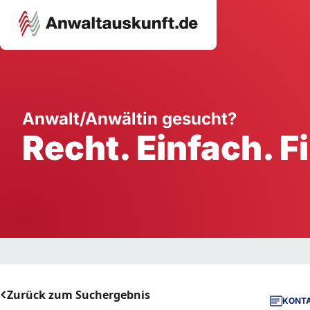
Karriere
Unternehmen
W
Anwalt/Anwältin gesucht?
Recht. Einfach. F
Schule
Handwerk
Ei
Ausbildung
Dienstleistung
Mi
Arbeitsplatz
Gastgewerbe
B
Selbstständigkeit
StartUp
Zurück zum Suchergebnis
KONTA