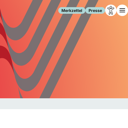
Merkzettel
Presse
Leben
Gesellschaft
Familie
Forschung
Freizeit
Migration
Gesundheit
Polizei
Internet
Kultur
Behörden