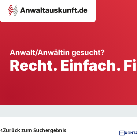
Karriere
Unternehmen
W
Anwalt/Anwältin gesucht?
Recht. Einfach. F
Schule
Handwerk
Ei
Ausbildung
Dienstleistung
Mi
Arbeitsplatz
Gastgewerbe
B
Selbstständigkeit
StartUp
Zurück zum Suchergebnis
KONTA