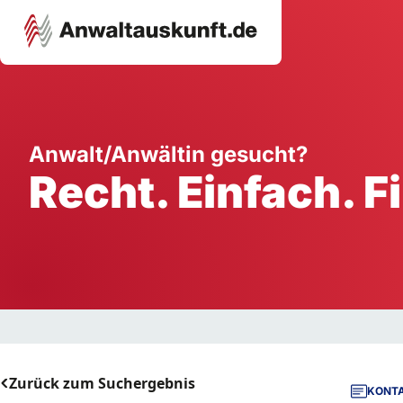
Karriere
Unternehmen
W
Anwalt/Anwältin gesucht?
Recht. Einfach. F
Schule
Handwerk
Ei
Ausbildung
Dienstleistung
Mi
Arbeitsplatz
Gastgewerbe
B
Selbstständigkeit
StartUp
Zurück zum Suchergebnis
KONTA