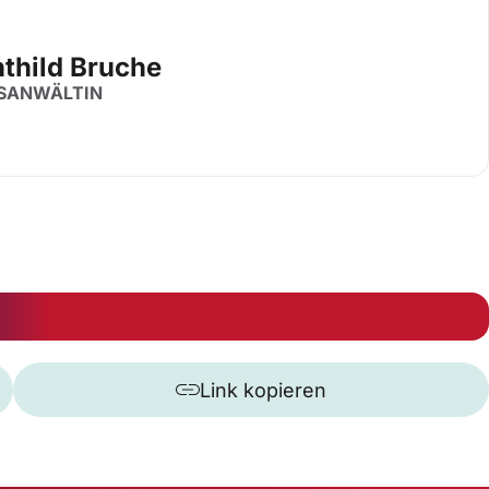
thild Bruche
SANWÄLTIN
Link kopieren