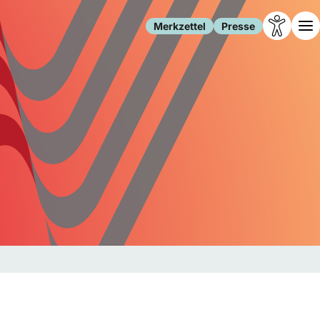
Merkzettel
Presse
Leben
Gesellschaft
Familie
Forschung
Freizeit
Migration
Gesundheit
Polizei
Internet
Kultur
Behörden