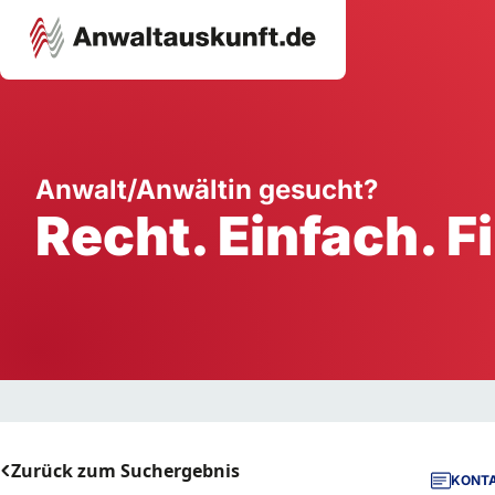
Karriere
Unternehmen
W
Anwalt/Anwältin gesucht?
Recht. Einfach. F
Schule
Handwerk
Ei
Ausbildung
Dienstleistung
Mi
Arbeitsplatz
Gastgewerbe
B
Selbstständigkeit
StartUp
Zurück zum Suchergebnis
KONTA