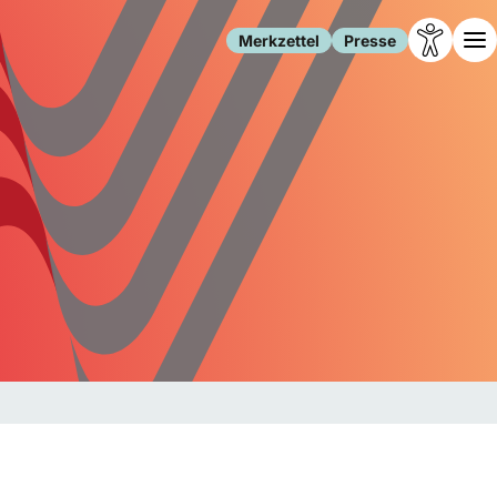
Merkzettel
Presse
Leben
Gesellschaft
Familie
Forschung
Freizeit
Migration
Gesundheit
Polizei
Internet
Kultur
Behörden