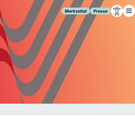
Merkzettel
Presse
Leben
Gesellschaft
Familie
Forschung
Freizeit
Migration
Gesundheit
Polizei
Internet
Kultur
Behörden