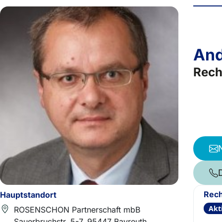
And
Rech
Rech
Hauptstandort
Akt
ROSENSCHON Partnerschaft mbB
Sauerbruchstr. 5-7, 95447 Bayreuth