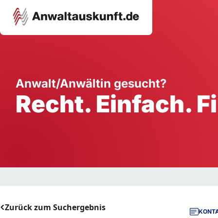
Karriere
Unternehmen
W
Anwalt/Anwältin gesucht?
Recht. Einfach. F
Schule
Handwerk
Ei
Ausbildung
Dienstleistung
Mi
Arbeitsplatz
Gastgewerbe
B
Selbstständigkeit
StartUp
Zurück zum Suchergebnis
KONTA