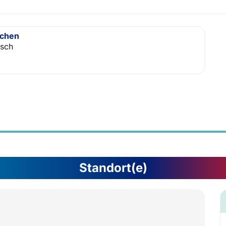
achen
isch
Standort(e)