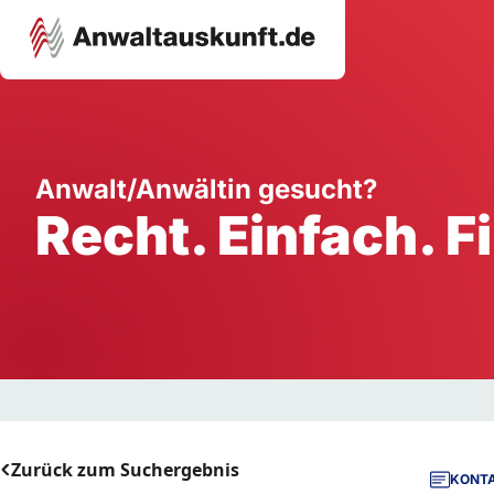
Karriere
Unternehmen
W
Anwalt/Anwältin gesucht?
Recht. Einfach. F
Schule
Handwerk
Ei
Ausbildung
Dienstleistung
Mi
Arbeitsplatz
Gastgewerbe
B
Selbstständigkeit
StartUp
Zurück zum Suchergebnis
KONTA