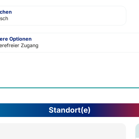
achen
isch
ere Optionen
ierefreier Zugang
Standort(e)