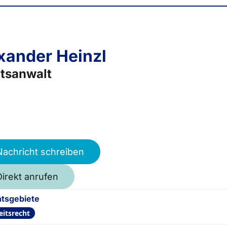
xander Heinzl
tsanwalt
Nachricht schreiben
Direkt anrufen
tsgebiete
eitsrecht