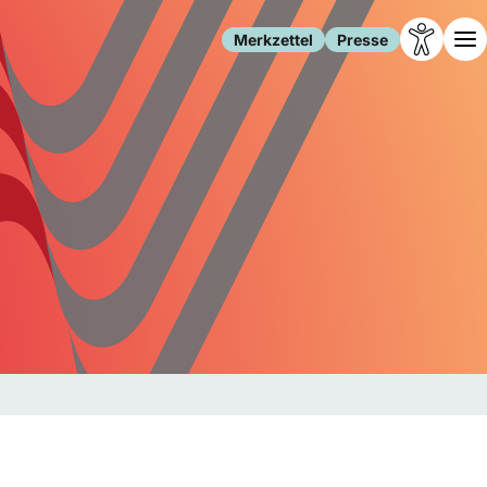
Merkzettel
Presse
Leben
Gesellschaft
Familie
Forschung
Freizeit
Migration
Gesundheit
Polizei
Internet
Kultur
Behörden