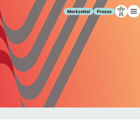
Merkzettel
Presse
Leben
Gesellschaft
Familie
Forschung
Freizeit
Migration
Gesundheit
Polizei
Internet
Kultur
Behörden