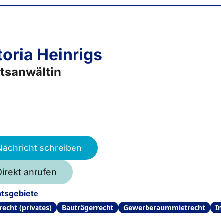
toria Heinrigs
tsanwältin
Nachricht schreiben
Direkt anrufen
tsgebiete
recht (privates)
Bauträgerrecht
Gewerberaummietrecht
I