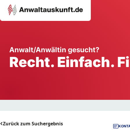
Karriere
Unternehmen
W
Anwalt/Anwältin gesucht?
Recht. Einfach. F
Schule
Handwerk
Ei
Ausbildung
Dienstleistung
Mi
Arbeitsplatz
Gastgewerbe
B
Selbstständigkeit
StartUp
Zurück zum Suchergebnis
KONTA