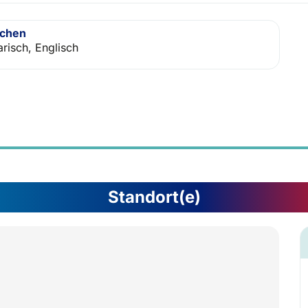
achen
arisch, Englisch
Standort(e)