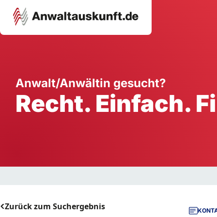
Karriere
Unternehmen
W
Anwalt/Anwältin gesucht?
Recht. Einfach. F
Schule
Handwerk
Ei
Ausbildung
Dienstleistung
Mi
Arbeitsplatz
Gastgewerbe
B
Selbstständigkeit
StartUp
Zurück zum Suchergebnis
KONTA