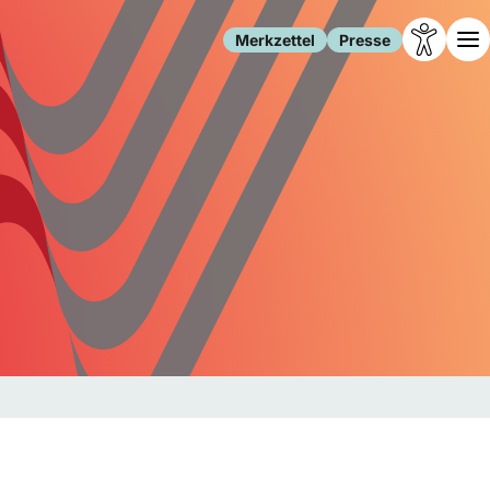
Merkzettel
Presse
Leben
Gesellschaft
Familie
Forschung
Freizeit
Migration
Gesundheit
Polizei
Internet
Kultur
Behörden