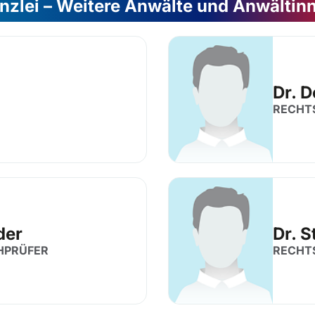
nzlei – Weitere Anwälte und Anwältin
Dr. 
RECHT
der
Dr. S
HPRÜFER
RECHT