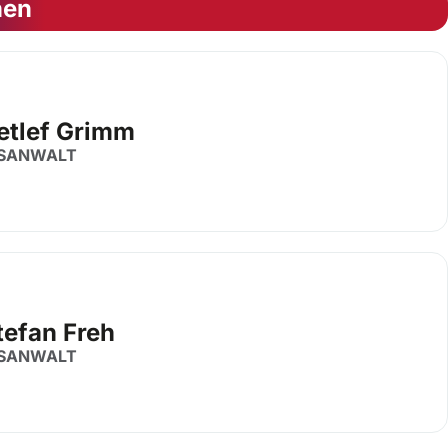
nen
Detlef Grimm
SANWALT
tefan Freh
SANWALT